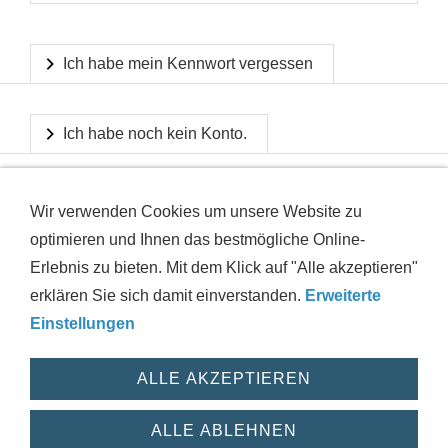
Ich habe mein Kennwort vergessen
Ich habe noch kein Konto.
Wir verwenden Cookies um unsere Website zu
optimieren und Ihnen das bestmögliche Online-
Erlebnis zu bieten. Mit dem Klick auf "Alle akzeptieren"
erklären Sie sich damit einverstanden.
Erweiterte
IMPRESSUM
AGB
DATENSCHUTZ
VERSAND
Einstellungen
WIDERRUFSRECHT
HAFTUNGSAUSSCHLUSS
HILFE
ZUSTANDSINFORMATIONEN
COOKIES
WIDERRUF
ALLE AKZEPTIEREN
© 2026 powered by motushop
ALLE ABLEHNEN
Verträge widerrufen