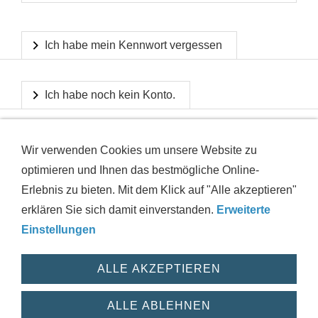
Ich habe mein Kennwort vergessen
Ich habe noch kein Konto.
Wir verwenden Cookies um unsere Website zu
optimieren und Ihnen das bestmögliche Online-
Erlebnis zu bieten. Mit dem Klick auf "Alle akzeptieren"
erklären Sie sich damit einverstanden.
Erweiterte
IMPRESSUM
AGB
DATENSCHUTZ
VERSAND
Einstellungen
WIDERRUFSRECHT
HAFTUNGSAUSSCHLUSS
HILFE
ZUSTANDSINFORMATIONEN
COOKIES
WIDERRUF
ALLE AKZEPTIEREN
© 2026 powered by motushop
ALLE ABLEHNEN
Verträge widerrufen