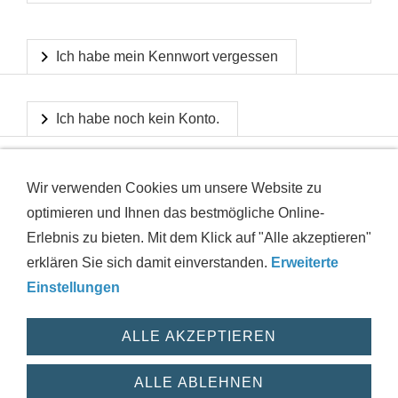
Ich habe mein Kennwort vergessen
Ich habe noch kein Konto.
Wir verwenden Cookies um unsere Website zu
optimieren und Ihnen das bestmögliche Online-
Erlebnis zu bieten. Mit dem Klick auf "Alle akzeptieren"
erklären Sie sich damit einverstanden.
Erweiterte
IMPRESSUM
AGB
DATENSCHUTZ
VERSAND
Einstellungen
WIDERRUFSRECHT
HAFTUNGSAUSSCHLUSS
HILFE
ZUSTANDSINFORMATIONEN
COOKIES
WIDERRUF
ALLE AKZEPTIEREN
© 2026 powered by motushop
ALLE ABLEHNEN
Verträge widerrufen