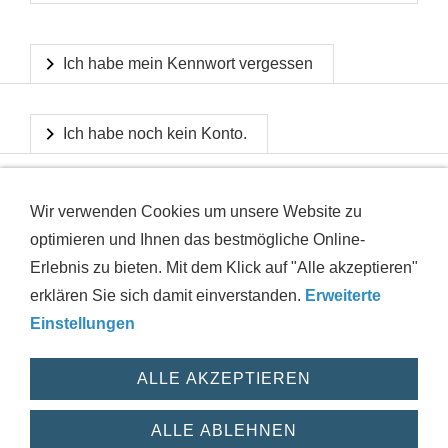
Ich habe mein Kennwort vergessen
Ich habe noch kein Konto.
Wir verwenden Cookies um unsere Website zu
optimieren und Ihnen das bestmögliche Online-
Erlebnis zu bieten. Mit dem Klick auf "Alle akzeptieren"
erklären Sie sich damit einverstanden.
Erweiterte
IMPRESSUM
AGB
DATENSCHUTZ
VERSAND
Einstellungen
WIDERRUFSRECHT
HAFTUNGSAUSSCHLUSS
HILFE
ZUSTANDSINFORMATIONEN
COOKIES
WIDERRUF
ALLE AKZEPTIEREN
© 2026 powered by motushop
ALLE ABLEHNEN
Verträge widerrufen