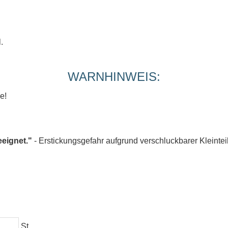
.
WARNHINWEIS:
e!
eeignet."
- Erstickungsgefahr aufgrund verschluckbarer Kleintei
St